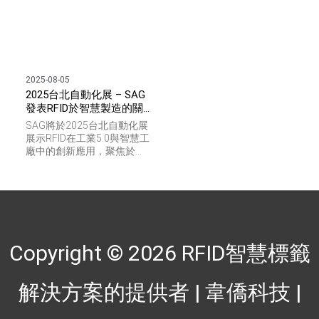
2025-08-05
2025台北自動化展 – SAG
發表RFID於智慧製造的關
鍵應用戰略
SAG將於2025台北自動化展
展示RFID在工業5.0與智慧工
廠中的創新應用，聚焦於資
產管理、工具追蹤、高溫耐
標籤與智慧製造解決方案，
結合人工智慧物聯網(AIoT)
與自動化技術，協助企業提
升生產效率與精準管控，打
造未來智慧製造新典範。
Copyright © 2026
RFID智慧標籤
解決方案的提供者 | 韋僑科技
|