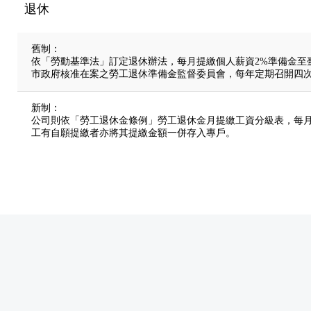
退休
舊制：
依「勞動基準法」訂定退休辦法，每月提繳個人薪資2%準備金至
市政府核准在案之勞工退休準備金監督委員會，每年定期召開四
新制：
公司則依「勞工退休金條例」勞工退休金月提繳工資分級表，每月
工有自願提繳者亦將其提繳金額一併存入專戶。