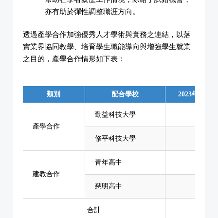
亦有助於彈性調整職涯方向。
透過產學合作加強優秀人才學術與實務之連結，以落
實業界協同教學、培育學生職能導向與增強學生就業
之目的，產學合作情形如下表：
類別
配合學校
2023年合約
勤益科技大學
9
產學合作
修平科技大學
-
青年高中
17
建教合作
慈明高中
11
合計
37