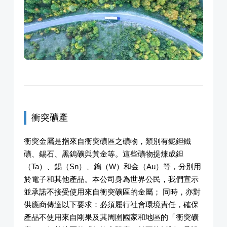
衝突礦產
衝突金屬是指來自衝突礦區之礦物，類別有鈮鉭鐵
礦、錫石、黑鎢礦與黃金等。這些礦物提煉成鉭
（Ta）、錫（Sn）、鎢（W）和金（Au）等，分別用
於電子和其他產品。本公司身為世界公民，我們宣示
並承諾不接受使用來自衝突礦區的金屬； 同時，亦對
供應商傳達以下要求：必須履行社會環境責任，確保
產品不使用來自剛果及其周圍國家和地區的「衝突礦