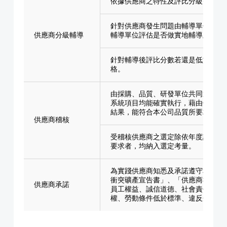
依據供應商之特性及評比分級等級區
針對供應商發生問題由輔導單位要求
供應商分級輔導
輔導單位評估是否做實地輔導及請供
針對輔導後評比分數若還是低於本公
格。
由採購、品質、研發單位共同選定受
系統項目均能確實執行，藉由供應商
結果，能符合本公司品質所要求。
供應商稽核
受稽核供應商之選定除依年度計畫外
要求者，均納入選定考量。
為實踐供應商知悉及承諾遵守本公司
衝突礦產宣告書」、「供應商社會責
供應商承諾
員工權益、誠信道德、社會責任及環
權、勞動條件低於標準、違反企業道