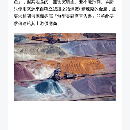
產」，但其地區的「無衝突礦產」並不能抵制。承諾
只使用來源來自獨立認證之冶煉廠/ 精煉廠的金屬，並
要求相關供應商簽屬「無衝突礦產宣告書」並將此要
求傳達給其上游供應商。