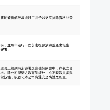
均將硬碟拆解破壞或以工具予以徹底抹除資料並登
備份，並每年進行一次災害復原演練並產出報告，
行審查。
新進員工報到時所簽署之雇傭契約書中，亦包含資
要求。除公司舉辦之教育訓練外，亦不時派員參與
防禦技能，以強化本公司資通安全防護之能量。