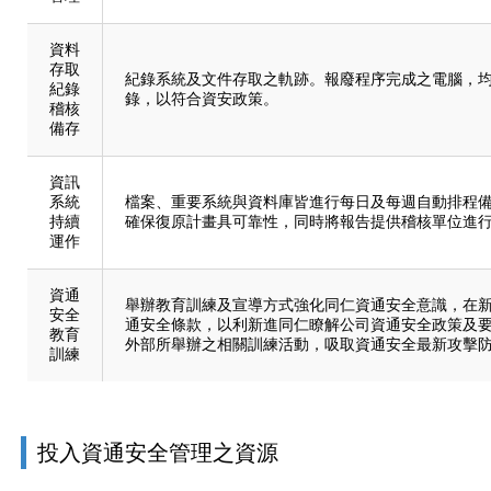
資料
存取
紀錄系統及文件存取之軌跡。報廢程序完成之電腦，
紀錄
錄，以符合資安政策。
稽核
備存
資訊
系統
檔案、重要系統與資料庫皆進行每日及每週自動排程
持續
確保復原計畫具可靠性，同時將報告提供稽核單位進
運作
資通
舉辦教育訓練及宣導方式強化同仁資通安全意識，在
安全
通安全條款，以利新進同仁瞭解公司資通安全政策及
教育
外部所舉辦之相關訓練活動，吸取資通安全最新攻擊
訓練
投入資通安全管理之資源