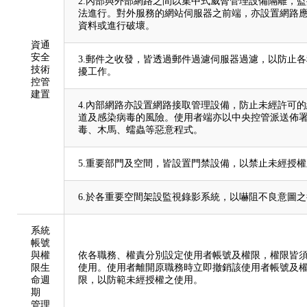
2.內部與外部網路之間以集中式威脅管理設備隔離，
法進行。對外服務的網站伺服器之前端，亦設置網路
資料或進行破壞。
資通
安全
3.郵件之收發，皆透過郵件過濾伺服器過濾，以防止
技術
擾工作。
控管
建置
4.內部網路亦設置網路接取管理設備，防止未經許可
道及感染病毒的風險。使用者端亦以中央控管派送佈
毒、木馬、蠕蟲等惡意程式。
5.重要部門及空間，皆設置門禁設備，以禁止未經授
6.於各重要空間架設監視錄影系統，以嚇阻不良意圖
系統
帳號
與權
依各職務、權責分別設定使用者帳號及權限，權限皆
限生
使用。使用者離開原職務時立即撤銷該使用者帳號及
命週
限，以防範未經授權之使用。
期
管理