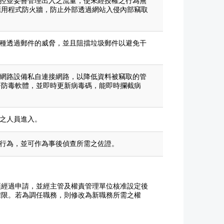
監控並妥善管理出入之流量，使未經授權之行為無
應用程式防火牆，防止外部透過網站入侵內部竊取
各種透過郵件的威脅，並且阻擋垃圾郵件以避免干
的網路設備私自連接網路，以降低資料被竊取的管
署防毒軟體，並即時更新病毒碼，能即時攔截病
權之人員進入。
之行為，並可作為事後偵查所需之佐證。
須經過申請，並經主管及權責管理單位核准設定後
權限。若為調任職務，則修改為新職務所需之權